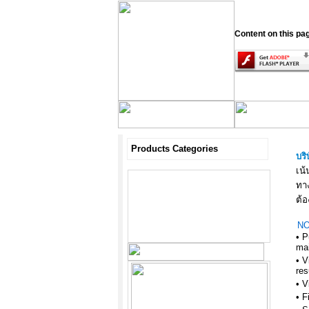
Content on this pa
Products Categories
บริ
เน
ทา
ต้
NO
• P
ma
• V
res
• V
• F