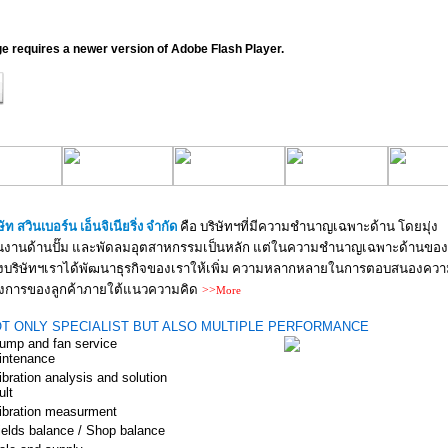
ge requires a newer version of Adobe Flash Player.
ษัท สวินเบอร์น เอ็นจิเนียริ่ง จำกัด
คือ บริษัทฯที่มีความชำนาญเฉพาะด้าน โดยมุ่ง
้นงานด้านปั๊ม และพัดลมอุตสาหกรรม
เ
ป็นหลัก แต่ในความชำนาญ
เ
ฉพาะด้านของ
งบริษัทฯเราได้พัฒนาธุรกิจของเราให้เพิ่ม ความหลากหลายในการตอบสนองควา
องการของลูกค้าภายใต้แนวความคิด
>>
More
T ONLY SPECIALIST BUT ALSO MULTIPLE PERFORMANCE
ump and fan service
intenance
ibration analysis and solution
ult
ibration measurment
ields balance / Shop balance