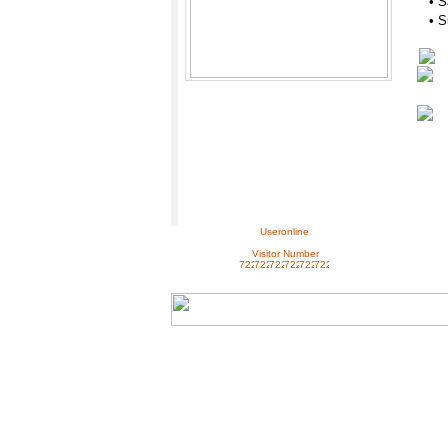
• S
• S
Useronline
Visitor Number