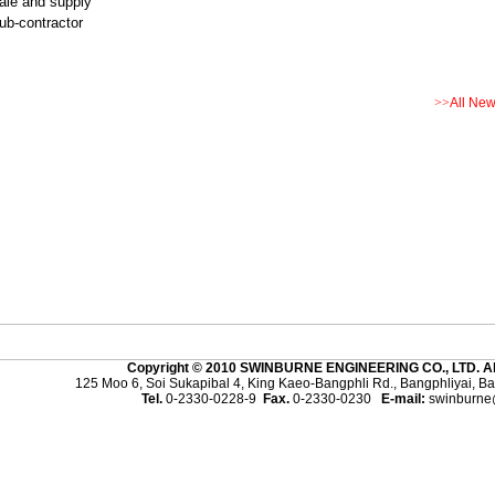
ale and supply
ub-contractor
>>
All Ne
Copyright
©
2010
SWINBURNE ENGINEERING CO., LTD.
A
125 Moo 6, Soi Sukapibal 4, King Kaeo-Bangphli Rd., Bangphliyai, B
Tel.
0-2330-0228-9
Fax.
0-2330-0230
E-mail:
swinburne