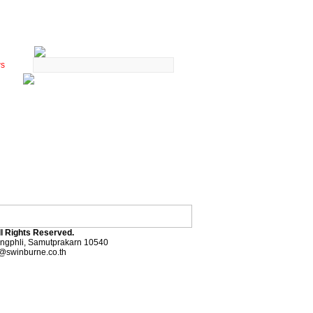
ws
ll Rights Reserved.
angphli, Samutprakarn 10540
@swinburne.co.th