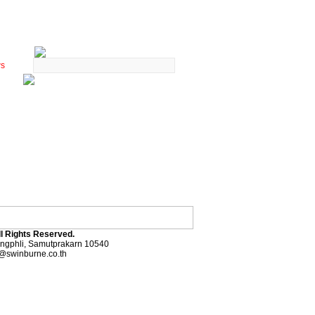
ws
ll Rights Reserved.
angphli, Samutprakarn 10540
@swinburne.co.th