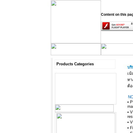
Content on this pa
Products Categories
บริ
เน
ทา
ต้
NO
• P
ma
• V
res
• V
• F