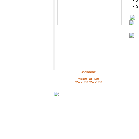
• S
• S
Useronline
Visitor Number