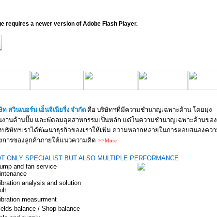
ge requires a newer version of Adobe Flash Player.
ษัท สวินเบอร์น เอ็นจิเนียริ่ง จำกัด
คือ บริษัทฯที่มีความชำนาญเฉพาะด้าน โดยมุ่ง
้นงานด้านปั๊ม และพัดลมอุตสาหกรรม
เ
ป็นหลัก แต่ในความชำนาญ
เ
ฉพาะด้านของ
งบริษัทฯเราได้พัฒนาธุรกิจของเราให้เพิ่ม ความหลากหลายในการตอบสนองควา
องการของลูกค้าภายใต้แนวความคิด
>>
More
T ONLY SPECIALIST BUT ALSO MULTIPLE PERFORMANCE
ump and fan service
intenance
ibration analysis and solution
ult
ibration measurment
ields balance / Shop balance