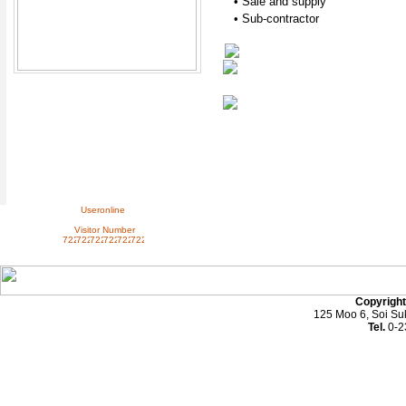
• Sale and supply
• Sub-contractor
Useronline
Visitor Number
Copyrigh
125 Moo 6, Soi Su
Tel.
0-2